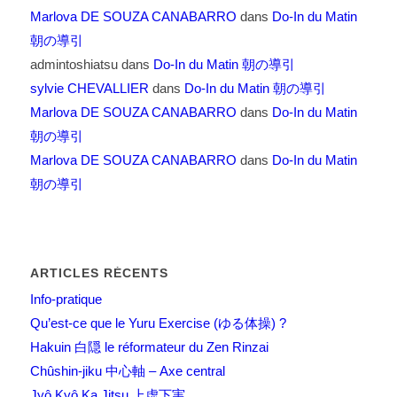
Marlova DE SOUZA CANABARRO
dans
Do-In du Matin
朝の導引
admintoshiatsu
dans
Do-In du Matin 朝の導引
sylvie CHEVALLIER
dans
Do-In du Matin 朝の導引
Marlova DE SOUZA CANABARRO
dans
Do-In du Matin
朝の導引
Marlova DE SOUZA CANABARRO
dans
Do-In du Matin
朝の導引
ARTICLES RÉCENTS
Info-pratique
Qu’est-ce que le Yuru Exercise (ゆる体操) ?
Hakuin 白隠 le réformateur du Zen Rinzai
Chûshin-jiku 中心軸 – Axe central
Jyô Kyô Ka Jitsu 上虚下実