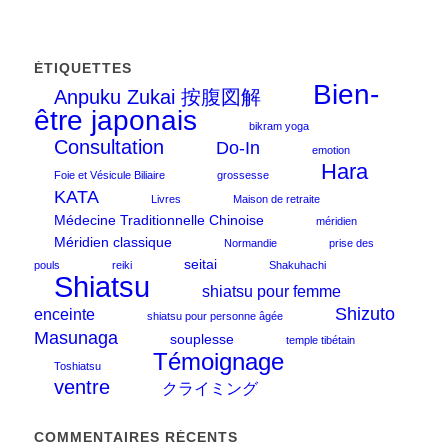
ÉTIQUETTES
Bien-
Anpuku Zukai 按腹図解
être japonais
bikram yoga
Consultation
Do-In
emotion
Hara
Foie et Vésicule Biliaire
grossesse
KATA
Livres
Maison de retraite
Médecine Traditionnelle Chinoise
méridien
Méridien classique
Normandie
prise des
seitai
pouls
reiki
Shakuhachi
Shiatsu
shiatsu pour femme
Shizuto
enceinte
shiatsu pour personne âgée
Masunaga
souplesse
temple tibétain
Témoignage
Toshiatsu
ventre
クライミング
COMMENTAIRES RÉCENTS