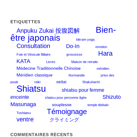
ÉTIQUETTES
Bien-
Anpuku Zukai 按腹図解
être japonais
bikram yoga
Consultation
Do-In
emotion
Hara
Foie et Vésicule Biliaire
grossesse
KATA
Livres
Maison de retraite
Médecine Traditionnelle Chinoise
méridien
Méridien classique
Normandie
prise des
seitai
pouls
reiki
Shakuhachi
Shiatsu
shiatsu pour femme
Shizuto
enceinte
shiatsu pour personne âgée
Masunaga
souplesse
temple tibétain
Témoignage
Toshiatsu
ventre
クライミング
COMMENTAIRES RÉCENTS