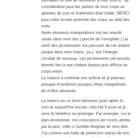
donnaient un axe de résolution à mes soucis. Sa
considération pour les parties de mon corps en
attentes de soin et d’attention était totale. MERCI
pour cette écoute profonde des maux au delà des
mots.
Après plusieurs manipulations sur les nœuds
situés dans mon dos ( proche de l’omoplate ) j’ai
senti des picotements me parcourir de cet endroit
jusque dans mes mains, ça y ‘est l’énergie
circulait de nouveau. Les picotements ont ensuite
donnés lieu à une chaleur éparse puis diffuse au
corps entier.
La séance a continué son rythme et je pouvais
presque m’endormir puisque j’étais tranquillisée
de m’être retrouvée.
La séance eu un écho plusieurs jours après le
soin et aujourd’hui encore, cela fait 5 jours et je
sens le bénéfice se prolonger. Par exemple, sur le
plan émotionnel, ma conscience est moins attirée
par la peur, celle ci semble éloignée de mon être.
J’ai comme une bulle de protection autour de moi,