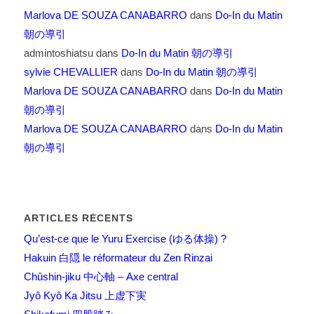
Marlova DE SOUZA CANABARRO
dans
Do-In du Matin
朝の導引
admintoshiatsu
dans
Do-In du Matin 朝の導引
sylvie CHEVALLIER
dans
Do-In du Matin 朝の導引
Marlova DE SOUZA CANABARRO
dans
Do-In du Matin
朝の導引
Marlova DE SOUZA CANABARRO
dans
Do-In du Matin
朝の導引
ARTICLES RÉCENTS
Qu’est-ce que le Yuru Exercise (ゆる体操) ?
Hakuin 白隠 le réformateur du Zen Rinzai
Chûshin-jiku 中心軸 – Axe central
Jyô Kyô Ka Jitsu 上虚下実