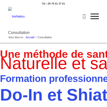
Tel : 06 75 61 37 61
Consultation
Vous êtes ici :
Accueil
/
Consultation
Une méthode de sant
Naturelle et s
Formation professionnel
Do-In et Shia