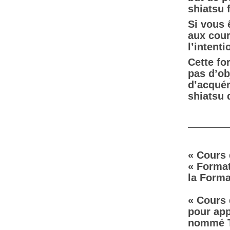
shiatsu 
Si vous 
aux cour
l’intent
Cette fo
pas d’ob
d’acquér
shiatsu 
« Cours 
« Format
la Forma
« Cours 
pour app
nommé T