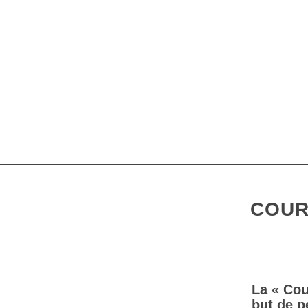
COUR
La « Cou
but de p