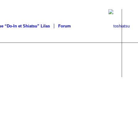
ue “Do-In et Shiatsu” Lilas
Forum
DO-
TSU
US