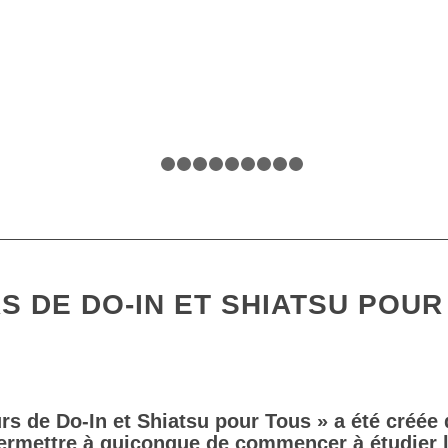
1
2
3
4
5
6
7
8
9
10
S DE DO-IN ET SHIATSU POUR
rs de Do-In et Shiatsu pour Tous » a été créée 
ermettre à quiconque de commencer à étudier 