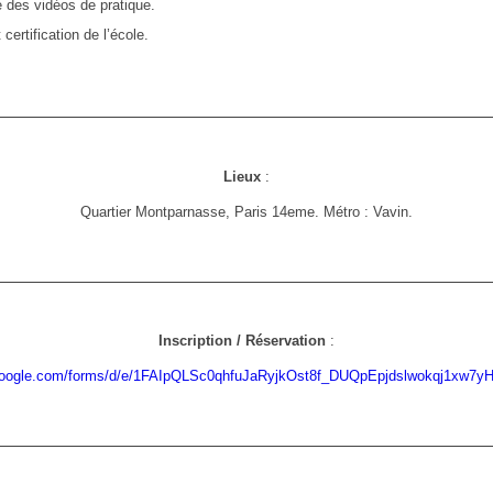
 des vidéos de pratique.
ertification de l’école.
Lieux
:
Quartier Montparnasse, Paris 14eme. Métro : Vavin.
Inscription / Réservation
:
.google.com/forms/d/e/1FAIpQLSc0qhfuJaRyjkOst8f_DUQpEpjdslwokqj1xw7y