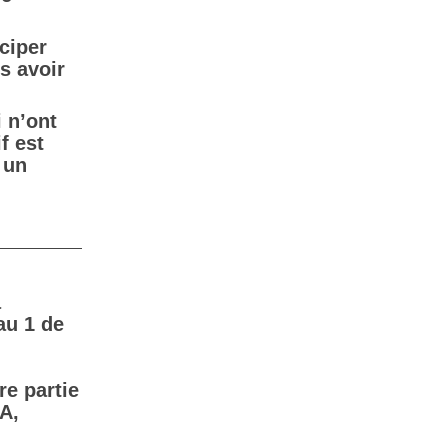
ciper
s avoir
 n’ont
f est
 un
a
au 1 de
re partie
A,