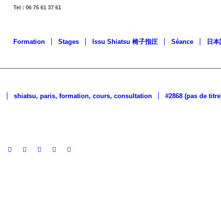
Tel : 06 75 61 37 61
Formation
Stages
Issu Shiatsu 椅子指圧
Séance
日本
CO
shiatsu, paris, formation, cours, consultation
#2868 (pas de titre
IN
P