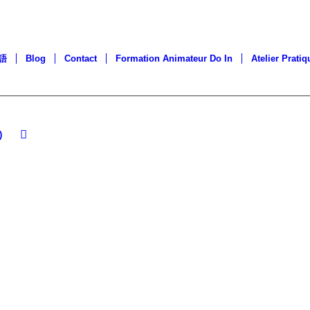
語
Blog
Contact
Formation Animateur Do In
Atelier Pratiq
URS DE 
)
 ET SHIA
OUR TO