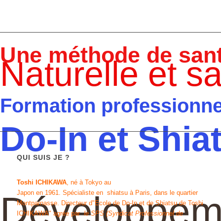
Une méthode de sant
Naturelle et s
Formation professionnel
Do-In et Shia
QUI SUIS JE ?
Toshi ICHIKAWA
, né à Tokyo au
Japon en 1961.
Spécialiste en shiatsu
à Paris, dans le quartier
Développeme
Montparnasse. Directeur d"
Ecole de Do-In et de Shiatsu de Toshi
ICHIKAWA
" agrée par
le SPS (Syndicat Professionnel de