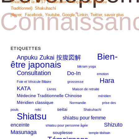
Shiatsu)
et
la FFST
(Fédération Française de Shiatsu
Traditionnel)
.
Shakuhachi
Connaissanc
player
,
Facebook
,
Youtube
,
Google
,
Linkin
,
Twitter
,
savoir plus
ÉTIQUETTES
Bien-
Anpuku Zukai 按腹図解
être japonais
bikram yoga
Consultation
Do-In
emotion
Hara
Foie et Vésicule Biliaire
grossesse
KATA
Livres
Maison de retraite
Médecine Traditionnelle Chinoise
méridien
Méridien classique
Normandie
prise des
seitai
pouls
reiki
Shakuhachi
Shiatsu
shiatsu pour femme
Shizuto
enceinte
shiatsu pour personne âgée
Masunaga
souplesse
temple tibétain