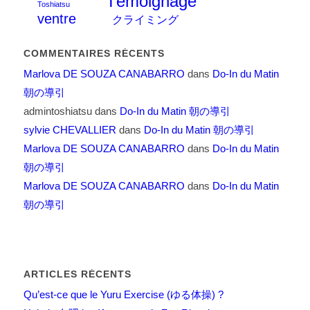
Témoignage
Toshiatsu
ventre
クライミング
COMMENTAIRES RÉCENTS
Marlova DE SOUZA CANABARRO
dans
Do-In du Matin
朝の導引
admintoshiatsu
dans
Do-In du Matin 朝の導引
sylvie CHEVALLIER
dans
Do-In du Matin 朝の導引
Marlova DE SOUZA CANABARRO
dans
Do-In du Matin
朝の導引
Marlova DE SOUZA CANABARRO
dans
Do-In du Matin
朝の導引
ARTICLES RÉCENTS
Qu’est-ce que le Yuru Exercise (ゆる体操) ?