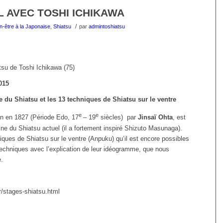
 AVEC TOSHI ICHIKAWA
/
n-être à la Japonaise
,
Shiatsu
par
admintoshiatsu
tsu de Toshi Ichikawa (75)
015
ne du Shiatsu et les 13 techniques de Shiatsu sur le ventre
e
e
on en 1827 (Période Edo, 17
– 19
siècles) par
Jinsaï Ohta
, est
ine du Shiatsu actuel (il a fortement inspiré Shizuto Masunaga).
iques de Shiatsu sur le ventre (Anpuku) qu’il est encore possibles
techniques avec l’explication de leur idéogramme, que nous
e.
r/stages-shiatsu.html