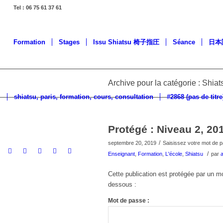
Tel : 06 75 61 37 61
Formation
Stages
Issu Shiatsu 椅子指圧
Séance
日本
Archive pour la catégorie : Shiat
shiatsu, paris, formation, cours, consultation
#2868 (pas de titre
Protégé : Niveau 2, 20
/
septembre 20, 2019
Saisissez votre mot de 
/
Enseignant
,
Formation
,
L'école
,
Shiatsu
par
Cette publication est protégée par un mo
dessous :
Mot de passe :