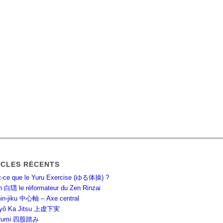
ICLES RÉCENTS
t-ce que le Yuru Exercise (ゆる体操) ?
n 白隠 le réformateur du Zen Rinzai
in-jiku 中心軸 – Axe central
Kyô Ka Jitsu 上虚下実
ofumi 四股踏み