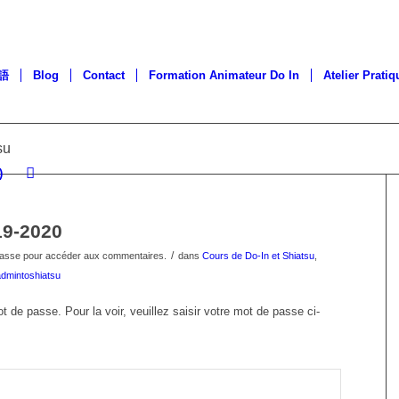
語
Blog
Contact
Formation Animateur Do In
Atelier Pratiq
su
)
19-2020
/
passe pour accéder aux commentaires.
dans
Cours de Do-In et Shiatsu
,
admintoshiatsu
t de passe. Pour la voir, veuillez saisir votre mot de passe ci-