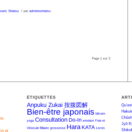
/
gnant
,
Shiatsu
par
admintoshiatsu
Page 1 sur 3
ÉTIQUETTES
ART
Anpuku Zukai 按腹図解
Qu’es
Bien-être japonais
Hakui
bikram
Chûsh
ste
Consultation
Do-In
yoga
emotion
Foie et
Jyô 
Hara
KATA
Vésicule Biliaire
grossesse
Livres
Shik
In et