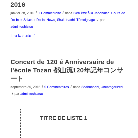
2016
/
/
janvier 28, 2016
1 Commentaire
dans
Bien-être à la Japonaise
,
Cours de
/
Do-In et Shiatsu
,
Do-In
,
News
,
Shakuhachi
,
Témoignage
par
admintoshiatsu
Lire la suite
Concert de 120 é Anniversaire de
l’école Tozan 都山流120年記年コンサ
ート
/
/
septembre 30, 2015
0 Commentaires
dans
Shakuhachi
,
Uncategorized
/
par
admintoshiatsu
TITRE DE LISTE 1