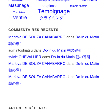
shiatsu pour personne âgée
Masunaga
souplesse
temple tibétain
Témoignage
Toshiatsu
ventre
クライミング
COMMENTAIRES RÉCENTS
Marlova DE SOUZA CANABARRO
dans
Do-In du Matin
朝の導引
admintoshiatsu
dans
Do-In du Matin 朝の導引
sylvie CHEVALLIER
dans
Do-In du Matin 朝の導引
Marlova DE SOUZA CANABARRO
dans
Do-In du Matin
朝の導引
Marlova DE SOUZA CANABARRO
dans
Do-In du Matin
朝の導引
ARTICLES RÉCENTS