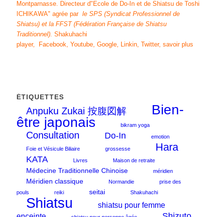
Montparnasse. Directeur d"
Ecole de Do-In et de Shiatsu de Toshi
ICHIKAWA
" agrée par
le SPS (Syndicat Professionnel de
Shiatsu)
et
la FFST
(Fédération Française de Shiatsu
Traditionnel)
.
Shakuhachi
player
,
Facebook
,
Youtube
,
Google
,
Linkin
,
Twitter
,
savoir plus
ÉTIQUETTES
Bien-
Anpuku Zukai 按腹図解
être japonais
bikram yoga
Consultation
Do-In
emotion
Hara
Foie et Vésicule Biliaire
grossesse
KATA
Livres
Maison de retraite
Médecine Traditionnelle Chinoise
méridien
Méridien classique
Normandie
prise des
seitai
pouls
reiki
Shakuhachi
Shiatsu
shiatsu pour femme
Shizuto
enceinte