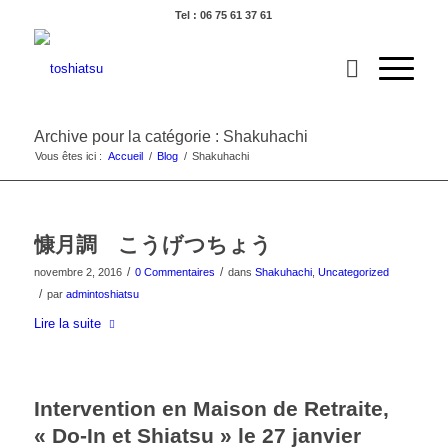
Tel : 06 75 61 37 61
Archive pour la catégorie : Shakuhachi
Vous êtes ici :
Accueil
/
Blog
/
Shakuhachi
慷月調 こうげつちょう
/
/
novembre 2, 2016
0 Commentaires
dans
Shakuhachi
,
Uncategorized
/
par
admintoshiatsu
Lire la suite
Intervention en Maison de Retraite,
« Do-In et Shiatsu » le 27 janvier