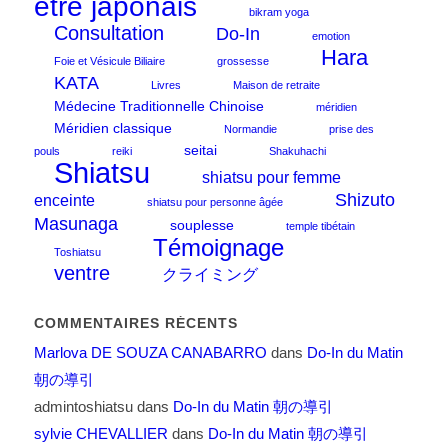
être japonais
bikram yoga
Consultation
Do-In
emotion
Hara
Foie et Vésicule Biliaire
grossesse
KATA
Livres
Maison de retraite
Médecine Traditionnelle Chinoise
méridien
Méridien classique
Normandie
prise des
seitai
pouls
reiki
Shakuhachi
Shiatsu
shiatsu pour femme
Shizuto
enceinte
shiatsu pour personne âgée
Masunaga
souplesse
temple tibétain
Témoignage
Toshiatsu
ventre
クライミング
COMMENTAIRES RÉCENTS
Marlova DE SOUZA CANABARRO
dans
Do-In du Matin
朝の導引
admintoshiatsu
dans
Do-In du Matin 朝の導引
sylvie CHEVALLIER
dans
Do-In du Matin 朝の導引