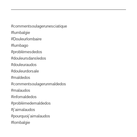
#commentsoulagerunesciatique
#lumbalgie
#Douleurlombaire
#lumbago
#problèmesdedos
#douleursdansledos
#douleuraudos
#douleurdorsale
#maldedos
#commentsoulagerunmaldedos
#malaudos
#infomaldedos
#problèmedemaldedos
#j’aimalaudos
#pourquoij’aimalaudos
#lombalgie