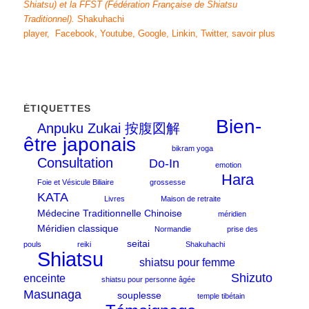
Shiatsu)
et
la FFST
(Fédération Française de Shiatsu
Traditionnel)
.
Shakuhachi
player
,
Facebook
,
Youtube
,
Google
,
Linkin
,
Twitter
,
savoir plus
ÉTIQUETTES
Bien-
Anpuku Zukai 按腹図解
être japonais
bikram yoga
Consultation
Do-In
emotion
Hara
Foie et Vésicule Biliaire
grossesse
KATA
Livres
Maison de retraite
Médecine Traditionnelle Chinoise
méridien
Méridien classique
Normandie
prise des
seitai
pouls
reiki
Shakuhachi
Shiatsu
shiatsu pour femme
Shizuto
enceinte
shiatsu pour personne âgée
Masunaga
souplesse
temple tibétain