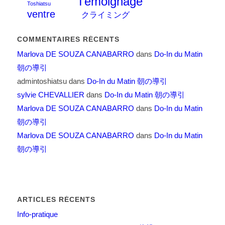
Témoignage
Toshiatsu
ventre
クライミング
COMMENTAIRES RÉCENTS
Marlova DE SOUZA CANABARRO
dans
Do-In du Matin
朝の導引
admintoshiatsu
dans
Do-In du Matin 朝の導引
sylvie CHEVALLIER
dans
Do-In du Matin 朝の導引
Marlova DE SOUZA CANABARRO
dans
Do-In du Matin
朝の導引
Marlova DE SOUZA CANABARRO
dans
Do-In du Matin
朝の導引
ARTICLES RÉCENTS
Info-pratique