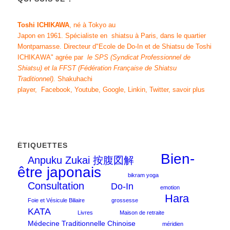
Toshi ICHIKAWA
, né à Tokyo au
Japon en 1961.
Spécialiste en shiatsu
à Paris, dans le quartier
Montparnasse. Directeur d"
Ecole de Do-In et de Shiatsu de Toshi
ICHIKAWA
" agrée par
le SPS (Syndicat Professionnel de
Shiatsu)
et
la FFST
(Fédération Française de Shiatsu
Traditionnel)
.
Shakuhachi
player
,
Facebook
,
Youtube
,
Google
,
Linkin
,
Twitter
,
savoir plus
ÉTIQUETTES
Bien-
Anpuku Zukai 按腹図解
être japonais
bikram yoga
Consultation
Do-In
emotion
Hara
Foie et Vésicule Biliaire
grossesse
KATA
Livres
Maison de retraite
Médecine Traditionnelle Chinoise
méridien