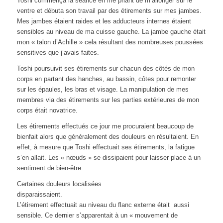
Toshi commença la séance en me priant de m’allonger sur le
ventre et débuta son travail par des étirements sur mes jambes.
Mes jambes étaient raides et les adducteurs internes étaient
sensibles au niveau de ma cuisse gauche. La jambe gauche était
mon « talon d’Achille » cela résultant des nombreuses poussées
sensitives que j’avais faites.
Toshi poursuivit ses étirements sur chacun des côtés de mon
corps en partant des hanches, au bassin, côtes pour remonter
sur les épaules, les bras et visage. La manipulation de mes
membres via des étirements sur les parties extérieures de mon
corps était novatrice.
Les étirements effectués ce jour me procuraient beaucoup de
bienfait alors que généralement des douleurs en résultaient. En
effet, à mesure que Toshi effectuait ses étirements, la fatigue
s’en allait. Les « nœuds » se dissipaient pour laisser place à un
sentiment de bien-être.
Certaines douleurs localisées
disparaissaient.
L’étirement effectuait au niveau du flanc externe était aussi
sensible. Ce dernier s’apparentait à un « mouvement de