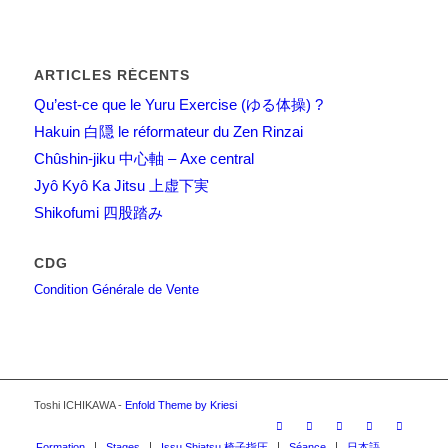
ARTICLES RÉCENTS
Qu’est-ce que le Yuru Exercise (ゆる体操) ?
Hakuin 白隠 le réformateur du Zen Rinzai
Chûshin-jiku 中心軸 – Axe central
Jyô Kyô Ka Jitsu 上虚下実
Shikofumi 四股踏み
CDG
Condition Générale de Vente
Toshi ICHIKAWA -
Enfold Theme by Kriesi
Formation
Stages
Issu Shiatsu 椅子指圧
Séance
日本語