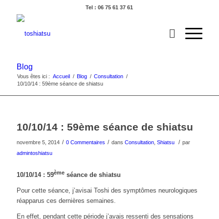
Tel : 06 75 61 37 61
Blog
Vous êtes ici :
Accueil
/
Blog
/
Consultation
/
10/10/14 : 59ème séance de shiatsu
10/10/14 : 59ème séance de shiatsu
/
/
/
novembre 5, 2014
0 Commentaires
dans
Consultation
,
Shiatsu
par
admintoshiatsu
ème
10/10/14 : 59
séance de shiatsu
Pour cette séance, j’avisai Toshi des symptômes neurologiques
réapparus ces dernières semaines.
En effet, pendant cette période j’avais ressenti des sensations