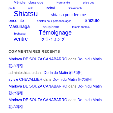
Méridien classique
Normandie
prise des
seitai
pouls
reiki
Shakuhachi
Shiatsu
shiatsu pour femme
Shizuto
enceinte
shiatsu pour personne âgée
Masunaga
souplesse
temple tibétain
Témoignage
Toshiatsu
ventre
クライミング
COMMENTAIRES RÉCENTS
Marlova DE SOUZA CANABARRO
dans
Do-In du Matin
朝の導引
admintoshiatsu
dans
Do-In du Matin 朝の導引
sylvie CHEVALLIER
dans
Do-In du Matin 朝の導引
Marlova DE SOUZA CANABARRO
dans
Do-In du Matin
朝の導引
Marlova DE SOUZA CANABARRO
dans
Do-In du Matin
朝の導引